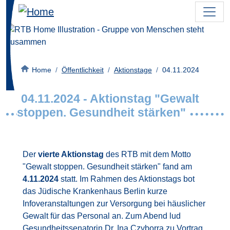
Direkt zum Inhalt
Bild
Pfadnavigation
Home
Öffentlichkeit
Aktionstage
04.11.2024
04.11.2024 - Aktionstag "Gewalt
stoppen. Gesundheit stärken"
Der
vierte Aktionstag
des RTB mit dem Motto
"Gewalt stoppen. Gesundheit stärken" fand am
4.11.2024
statt. Im Rahmen des Aktionstags bot
das Jüdische Krankenhaus Berlin kurze
Infoveranstaltungen zur Versorgung bei häuslicher
Gewalt für das Personal an. Zum Abend lud
Gesundheitssenatorin Dr. Ina Czyborra zu Vortrag