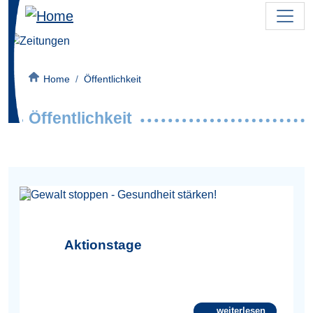
Direkt zum Inhalt
Bild
Pfadnavigation
Home
Öffentlichkeit
Öffentlichkeit
Bild
Aktionstage
weiterlesen