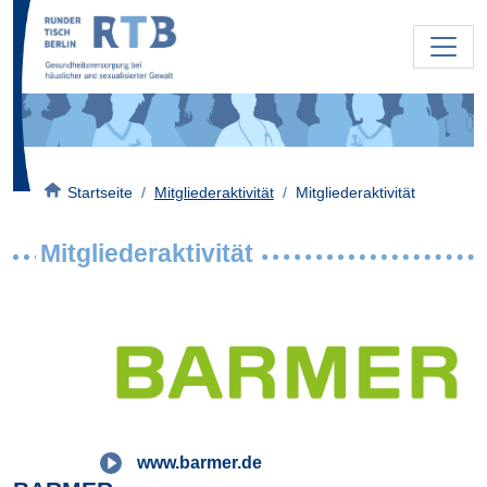
Direkt zum Inhalt
Bild
Pfadnavigation
Startseite
Mitgliederaktivität
Mitgliederaktivität
Mitgliederaktivität
Bild
www.barmer.de